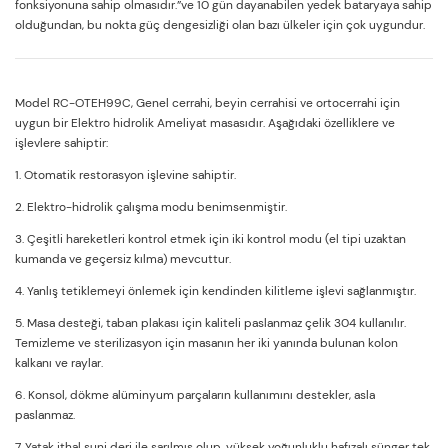
fonksiyonuna sahip olmasıdır.”ve 10 gün dayanabilen yedek bataryaya sahip
olduğundan, bu nokta güç dengesizliği olan bazı ülkeler için çok uygundur.
Model RC-OTEH99C, Genel cerrahi, beyin cerrahisi ve ortocerrahi için
uygun bir Elektro hidrolik Ameliyat masasıdır. Aşağıdaki özelliklere ve
işlevlere sahiptir:
1. Otomatik restorasyon işlevine sahiptir.
2. Elektro-hidrolik çalışma modu benimsenmiştir.
3. Çeşitli hareketleri kontrol etmek için iki kontrol modu (el tipi uzaktan
kumanda ve geçersiz kılma) mevcuttur.
4. Yanlış tetiklemeyi önlemek için kendinden kilitleme işlevi sağlanmıştır.
5. Masa desteği, taban plakası için kaliteli paslanmaz çelik 304 kullanılır.
Temizleme ve sterilizasyon için masanın her iki yanında bulunan kolon
kalkanı ve raylar.
6. Konsol, dökme alüminyum parçaların kullanımını destekler, asla
paslanmaz.
7. Yatak ithal suni deri ile sarılmış olup, yüksek yoğunluklu hafızalı sünger tek