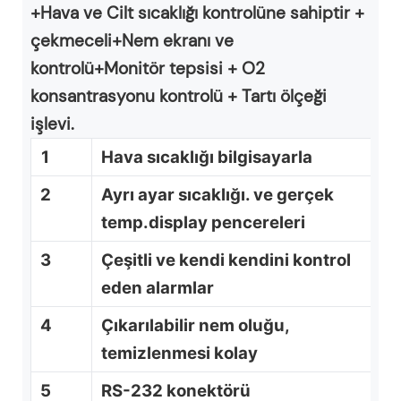
+Hava ve Cilt sıcaklığı kontrolüne sahiptir +
çekmeceli+Nem ekranı ve
kontrolü+Monitör tepsisi +
O2
konsantrasyonu kontrolü + Tartı ölçeği
işlevi.
1
Hava sıcaklığı bilgisayarla
2
Ayrı ayar sıcaklığı. ve gerçek
temp.display pencereleri
3
Çeşitli ve kendi kendini kontrol
eden alarmlar
4
Çıkarılabilir nem oluğu,
temizlenmesi kolay
5
RS-232 konektörü