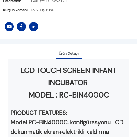
Ödemeler:
Görüşte T/T veya L/C
Kurşun Zamanı:
15-20 iş günü
Ürün Detayı
LCD TOUCH SCREEN INFANT
INCUBATOR
MODEL :
RC-BIN4000C
PRODUCT FEATURES:
Model RC-BIN4000C, konfigürasyonu LCD
dokunmatik ekran+elektrikli kaldırma