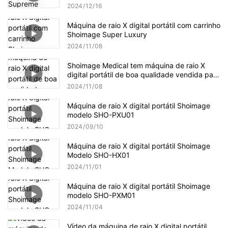
2024
12
16
Máquina de raio X digital portátil com carrinho
Shoimage Super Luxury
2024
11
08
Shoimage Medical tem máquina de raio X
digital portátil de boa qualidade vendida para
o Laos
2024
11
08
Máquina de raio X digital portátil Shoimage
modelo SHO-PXU01
2024
09
10
Máquina de raio X digital portátil Shoimage
Modelo SHO-HX01
2024
11
01
Máquina de raio X digital portátil Shoimage
modelo SHO-PXM01
2024
11
04
Vídeo da máquina de raio X digital portátil