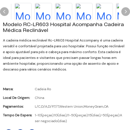
Modelo RC-LR603 Hospital Acompanha Cadeira
Médica Reclinável
A cadeira médica reclinável Rc-LR603 Hospital Accompany é uma cadeira
versátil e confortável projetada para uso hospitalar. Possui função reclinável
e apoio ajustável para pés e cabeça para máximo conforto. Esta cadeira é
ideal para pacientes e visitantes que precisam passar longas horas em
ambiente hospitalar, proporcionando uma opção de assento de apoio e
descanso para vários cenários médicos.
Marca:
Cadeia Ro
Local De Origem:
China
Pagamentos:
L/C,D/A,D/P,T/T,Western Union,MoneyGram,OA
Tempo De Espera:
1-10(peças):10(dias),11-50(peças):15(dias),>50(peças):A
ser negociado(dias)