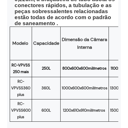
conectores rápidos, a tubulação e as
peças sobressalentes relacionadas
estão todas de acordo com o padrão
de saneamento .
Dimensão da Câmara
E
Modelo
Capacidade
Interna
D
RC-VPVSS
250L
800x600x600milímetros
1100x1300
250 mais
RC-
VPVSS360
360L
1000x600x600milímetros
1300x1300
plus
RC-
VPVSS600
600L
1200x610x910milímetros
1500x1350
plus