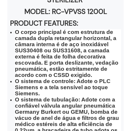
MODEL:
RC-VPVSS 1200L
PRODUCT FEATURES:
O corpo principal é com estrutura de
camada dupla retangular horizontal, a
câmara interna é de aço inoxidável
SUS30408 ​​ou SUS31608, a camada
externa é feita de folha decorativa
escovada. E porta deslizante, vedação
pneumática, estão estritamente de
acordo com o CSSD exigido.
O sistema de controle: Adote o PLC
Siemens e a tela sensível ao toque
Siemens.
O sistema de tubulação: Adote com a
confiável válvula angular pneumática
Germany Burkert ou GEMU, bomba de
vácuo de anel de água e filtros de grau
médico estéreis de alta eficiência de
0,22um, a braçadeira de tubo adota os