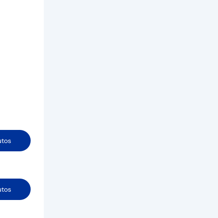
utos
utos