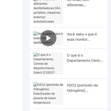
diferentes
desfibriladores DEA
portáteis, máquinas
externas
automatizadas
Você sabe o que é
esse monitor
desfibrilador?
O que é o
Departamento Central
de Abastecimento
Estéril (CSSD)?
H2O2 (peróxido de
hidrogênio)
Esterilizador de
plasma de baixa
temperatura