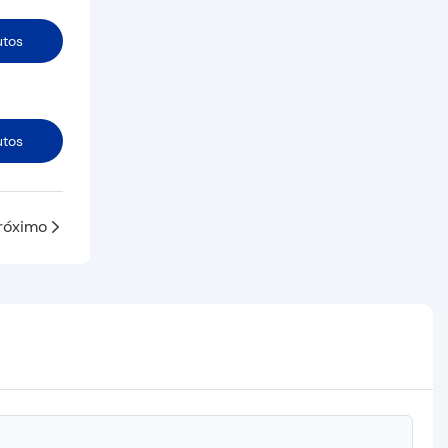
utos
utos
róximo