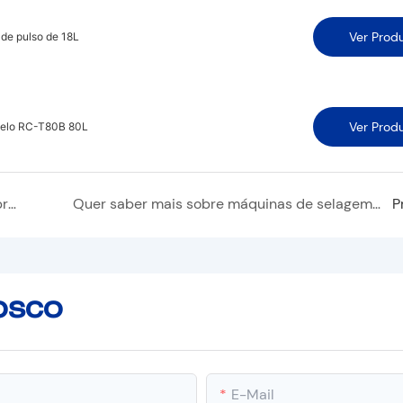
Ver Prod
de pulso de 18L
Ver Prod
odelo RC-T80B 80L
Ao usar uma incubadora infantil, você precisa prestar atenção aos pontos
Quer saber mais sobre máquinas de selagem médica?
P
osco
E-Mail