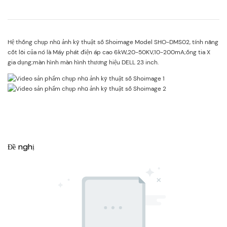
Hệ thống chụp nhũ ảnh kỹ thuật số Shoimage Model SHO-DMS02, tính năng
cốt lõi của nó là Máy phát điện áp cao 6kW,20-50KV,10-200mA;ống tia X
gia dụng;màn hình màn hình thương hiệu DELL 23 inch.
Đề nghị