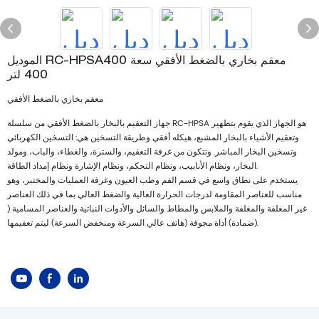
الموديل RC-HPSA400 معقم بخاري بالضغط الأفقي سعة
400 لتر
معقم بخاري بالضغط الأفقي
جهاز التعقيم بالبخار بالضغط الأفقي من سلسلة RC-HPSA هو الجهاز الذي يقوم بتطهير
وتعقيم الأشياء بالبخار المشبع، هيكله أفقي وطريقة التسخين هي: التسخين الكهربائي
وتسخين البخار المباشر. وتتكون من غرفة التعقيم، والسترة، والغطاء، والباب، ومولد
البخار، ونظام الأنابيب، ونظام التحكم، ونظام الإشارة ونظام إمداد الطاقة.
يستخدم على نطاق واسع في قسم الفم وطب العيون وغرفة العمليات والمختبر، وهو
مناسب للعناصر المقاومة لدرجات الحرارة العالية والضغط العالي بما في ذلك العناصر
غير المغلفة والمغلفة والملابس والمطاط والسائل والأدوات النباتية والعناصر المسامية (
(ضمادة) أداة مجوفة (هاتف عالي السرعة ومنخفض السرعة) ليتم تعقيمها.