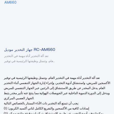
أثناء التخدير العام.
أيضًا بالتحكم بالكمبيوتر الصغير ووظيفة
الأقسام المستخدمة في أجهزة التخدير
المراقبة ونظام التسجيل التلقائي.
هي قسم التخدير وغرفة العمليات ووحدة
تشمل الأجهزة الأساسية لجهاز التخدير:
العناية المركزة ووحدة العناية المركزة
الإطار الرئيسي لجهاز التخدير، وجهاز
وغرفة عمليات العيادات الخارجية وغرفة
إمداد الهواء، ومقياس التدفق، وخزان
عمليات الطوارئ وأي قسم آخر يحتاج إلى
تبخير التخدير، وجهاز تهوية التخدير،
التخدير
ودائرة التنفس، وجهاز إزالة الغاز المتبقي،
وما إلى ذلك.
تشمل أجهزة السلامة: علامة اللون
لأسطوانة الغاز المضغوط (مصدر الهواء
جهاز التخدير موديل RC-AM660
لخزان الغاز)، ونظام أمان العيار (مصدر
تعد آلة التخدير أداة مهمة في التخدير
الغاز المركزي)، وصمام الهروب (صمام
العام، وتتمثل وظيفتها الرئيسية في توفير
العادم APL)، وجهاز أمان ضغط الأكسجين
الأكسجين للمريض، واستنشاق أدوية
المنخفض، إلخ.
التخدير، وإجراء إدارة الجهاز التنفسي
أثناء التخدير العام. يدخل المخدر عن
تعد آلة التخدير أداة مهمة في التخدير العام، وتتمثل وظيفتها الرئيسية في توفير
طريق الاستنشاق إلى الرئتين عبر الجهاز
الأكسجين للمريض، واستنشاق أدوية التخدير، وإجراء إدارة الجهاز التنفسي أثناء التخدير
التنفسي للمريض ويدخل إلى الدورة
العام. يدخل المخدر عن طريق الاستنشاق إلى الرئتين عبر الجهاز التنفسي للمريض
الدموية الداخلية عبر الحويصلات الهوائية
ويدخل إلى الدورة الدموية الداخلية عبر الحويصلات الهوائية مما ينتج عنه تأثير مخدر يثبط
مما ينتج عنه تأثير مخدر يثبط الجهاز
الجهاز العصبي المركزي.
العصبي المركزي. يجب أن تتمتع آلة
يجب أن تتمتع آلة التخدير ذات الأداء الممتاز بالخصائص التالية:
التخدير ذات الأداء الممتاز بالخصائص
(1) إمدادات كافية من الأكسجين والتفريغ الكامل لثاني أكسيد الكربون؛
التالية: (1) إمدادات كافية من الأكسجين
(2) يمكنها توفير أدوية التخدير عن طريق الاستنشاق بتركيزات دقيقة وثابتة ويمكن