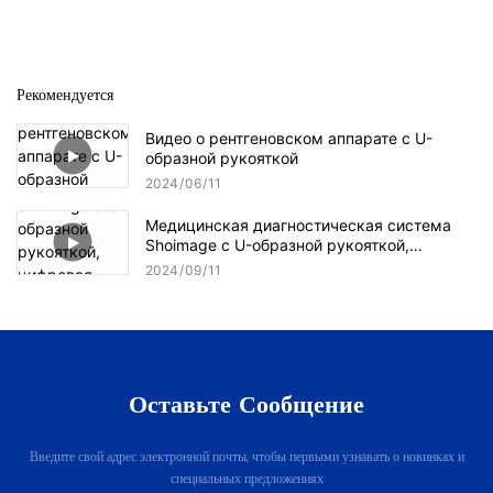
Рекомендуется
Видео о рентгеновском аппарате с U-
образной рукояткой
2024
06
11
Медицинская диагностическая система
Shoimage с U-образной рукояткой,
цифровая рентгеновская система, модель
2024
09
11
серии SHO-UDX01
Оставьте Сообщение
Введите свой адрес электронной почты, чтобы первыми узнавать о новинках и
специальных предложениях