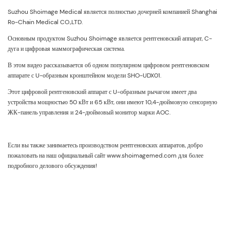
Suzhou Shoimage Medical является полностью дочерней компанией Shanghai
Ro-Chain Medical CO.,LTD.
Основным продуктом Suzhou Shoimage является рентгеновский аппарат, C-
дуга и цифровая маммографическая система.
В этом видео рассказывается об одном популярном цифровом рентгеновском
аппарате с U-образным кронштейном модели SHO-UDX01.
Этот цифровой рентгеновский аппарат с U-образным рычагом имеет два
устройства мощностью 50 кВт и 65 кВт, они имеют 10,4-дюймовую сенсорную
ЖК-панель управления и 24-дюймовый монитор марки AOC.
Если вы также занимаетесь производством рентгеновских аппаратов, добро
пожаловать на наш официальный сайт www.shoimagemed.com для более
подробного делового обсуждения!