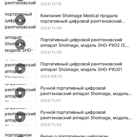
SHO-PXS01
2024
12
16
Компания Shoimage Medical продала
портативный цифровой рентгеновский
аппарат хорошего качества в Лаос.
2024
11
08
Портативный цифровой рентгеновский
аппарат Shoimage, модель SHO-PX02 (5,6
кВт), видео массового производства
2024
11
08
Портативный цифровой рентгеновский
аппарат Shoimage, модель SHO-PXU01
2024
09
10
Ручной портативный цифровой
рентгеновский аппарат Shoimage, модель
SHO-HX01
2024
11
01
Ручной портативный цифровой
рентгеновский аппарат Shoimage, модель
SHO-PXM01
2024
11
04
Видео о портативном цифровом