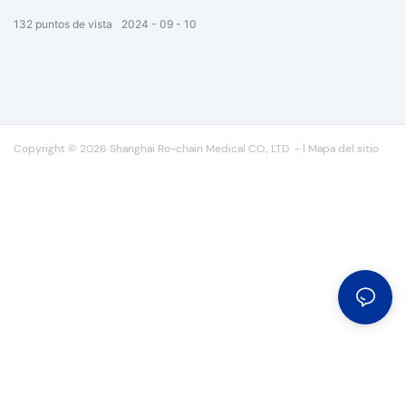
calentadores infantiles de alta gama que ganamos en el mercado
132
puntos de vista
2024
09
10
africano.
Copyright © 2026 Shanghai Ro-chain Medical CO., LTD
-
|
Mapa del sitio