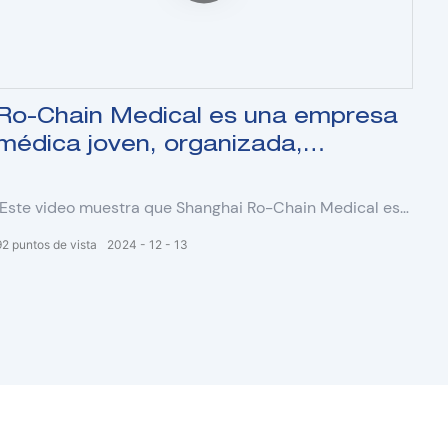
Ro-Chain Medical es una empresa
médica joven, organizada,
dinámica y prometedora.
¡Este video muestra que Shanghai Ro-Chain Medical es
un equipo feliz, organizado y dinámico!
92
puntos de vista
2024
12
13