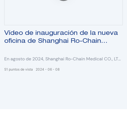
Vídeo de inauguración de la nueva
oficina de Shanghai Ro-Chain
Medical
En agosto de 2024, Shanghai Ro-Chain Medical CO., LTD
se trasladó a una nueva oficina de 208 plazas después
51
puntos de vista
2024
06
08
de diez años de desarrollo. Nuestra empresa, Shanghai
Ro-Chain Medical CO., LTD, se estableció en el año 2024
y es un proveedor líder de fabricantes de soluciones
integradas hospitalarias de equipos médicos
profesionales. Estamos fabricando y comercializando
diversos equipos médicos de línea OR, línea ICU, línea
NICU, línea CSSD, línea Unicef, línea de imágenes y línea