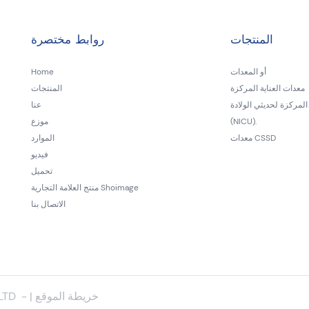
المنتجات
روابط مختصرة
أو المعدات
Home
معدات العناية المركزة
المنتجات
المركزة لحديثي الولادة
عنا
(NICU).
موزع
معدات CSSD
الموارد
فيديو
تحميل
منتج العلامة التجارية Shoimage
الاتصال بنا
خريطة الموقع
|
-
حقوق ا