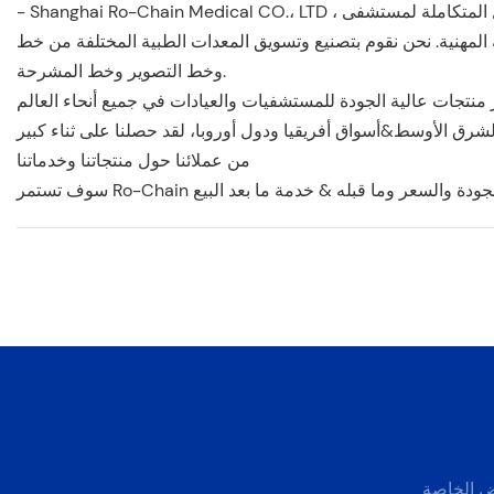
- Shanghai Ro-Chain Medical CO.، LTD ، تم تأسيسها في عام 2024 ، وهي إحدى الشركات الرائدة في مجال تصنيع الحلول المتكاملة لمستشفى
نحن نقوم بتصنيع وتسويق المعدات الطبية المختلفة من خط OR وخط العناية المركزة وخط NICU وخط CSSD وخط اليونيسف
وخط التصوير وخط المشرحة.
لة مثل آسيا وأمريكا اللاتينية والشرق الأوسط&أسواق أفريقيا ودول أوروبا، لقد حصلنا على ثناء كبير
من عملائنا حول منتجاتنا وخدماتنا
وض الخاصة