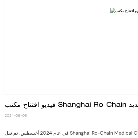
الطبي الجديد
2024-06-08
في عام 2024 أغسطس، تم نقل Shanghai Ro-Chain Medical CO.,LTD إلى مكتب جديد مساحته 208 مربعات بعد عشر سنوات من التطوير. شركتنا