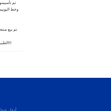
سوف تستمر Ro-Chain الطبية في أن تكون أكثر محترفون قدر الإمكان في كل منتج حل من حيث الجودة والسعر وما قبله & خدمة ما بعد البيع!!!
أدخل عنوان