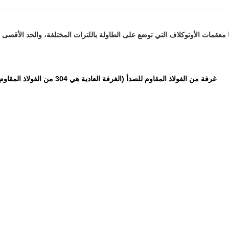
غرفة من الفولاذ المقاوم للصدأ (الغرفة العادية هي 304 من الفولاذ المقاوم للصدأ، والعطاء يحتاج بشكل خاص إلى 316، وقد فعلنا ذلك كـ 316)