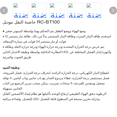
حاضنة النقل موديل RC-BT100
● وضع الهواء ووضع الطفل يتم التحكم بهما بواسطة كمبيوتر صغير
استخدم طاقة التيار المتردد وطاقة التيار المستمر بدلاً من ذلك، طاقة تيار مستمر 12
●
فولت أو تيار مستمر 24 فولت في سيارة الإسعاف
يتم عرض درجة الحرارة المحددة ودرجة حرارة الهواء ودرجة حرارة الجلد وطاقة
●
البطارية الداخلية بواسطة وظيفة الاختبار الذاتي LED، وأجهزة إنذار الفشل المختلفة عن
طريق الصوت والمرئية
وظيفة التنبيه:
انقطاع التيار الكهربائي، درجة الحرارة الزائدة، انحراف درجة الحرارة، فشل المروحة،
فشل مستشعر درجة الحرارة، غطاء مزدوج الجدار مع باب جانبي وباب أمامي، 4 نوافذ
تشغيل ومنفذين للقزحية، 5 سدادات تسريب، يمكن سحب سرير الرضيع من الباب
الجانبي بسهولة
الرطوبة تدفق الهواء الطبيعي ارتفاع الوحدة بأكملها هو نظام إمداد الأكسجين القابل
للتعديل، وإضاءة مراقبة LED، وخزانة تخزين مدمجة في السطوع قابلة للتعديل