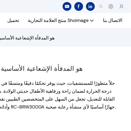
الاتصال بنا
منتج العلامة التجارية Shoimage
تحميل
موديل RC-BRW3000A هو المدفأة الإشعاعية ال
موديل RC-BRW3000A هو المدفأة الإشعاعية الأسا
درجة الحرارة لضمان راحة ورفاهية الأطفال حديثي الولادة. م
القابلة للتعديل، تجعل من السهل على المتخصصين الطبيين تقد
وأدائه الموثوق به، يعد جهاز تدفئة الأطفال بالمستشفى RC-BRW3000A جهازًا أساسيًا لأي منشأة رعاية صحية.