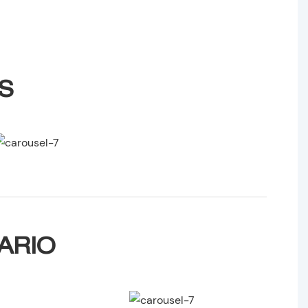
S
NARIO