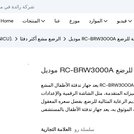
Ro-Chain - شركة رائ
فيديو
الموارد
موزع
عنا
المنتجات
Home
أساسية للرضع
الرضع مشع أكثر دفئا
معدات العناية المركزة لحديثي الو
سية للرضع
يعد جهاز تدفئة الأطفال المشع RC-BRW3000A حلاً متطورًا للمستشفيات، حيث يوفر تحكمًا دقيقًا ومتسقًا في
يزاته المتقدمة، مثل الشاشة الرقمية والإعدادات
يم الرعاية المثالية للرضع. بفضل سعره المعقول
سلسلة رو
العلامة التجارية: