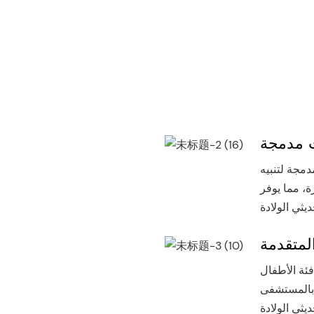
ت مدمجة
دمجة لتنبيه
، مما يوفر
لمتقدمة
فئة الأطفال
بالمستشفى RC-BRW3000A أداة أساسية لأي مستشفى أو منشأة