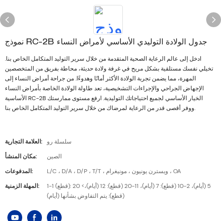
نموذج RC-2B جدول الولادة التوليدي الأساسي لأمراض النساء
ادخل إلى عالم الرعاية الصحية المتقدمة من خلال سرير التوليد المتكامل الخاص بنا.
تخيلي نفسك مستلقية بشكل مريح في غرفة ولادة حديثة، محاطة بفريق من المتخصصين
المهرة، مما يضمن تجربة الولادة الأكثر أمانًا وهدوءًا. من جراحة أمراض النساء إلى
الإجهاض الجراحي والإجراءات التشخيصية، تعد طاولة الولادة الخاصة بأمراض النساء
الأساسية RC-2B الخيار الأساسي لجميع احتياجاتك التوليدية. ارفع مستوى ممارستك
ووفر أقصى قدر من الرعاية لمرضاك من خلال سرير التوليد المتكامل الخاص بنا.
سلسلة رو
العلامة التجارية:
الصين
مكان المنشأ:
L/C ، D/A ، D/P ، T/T ، ويسترن يونيون ، مونيغرام ، OA
المدفوعات:
1-1 (قطع): 5 (أيام)، 2-10 (قطع): 7 (أيام)، 11-20 (قطع): 12 (أيام)،> 20
المهلة الزمنية:
(قطع): يتم التفاوض بشأنها (أيام)