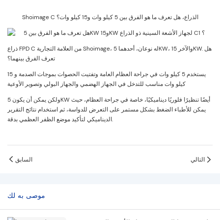
Shoimage C الذراع، هل تعرف ما هو الفرق بين 5 كيلو وات و15 كيلو وات؟
ذراع FPD C من العلامة التجارية Shoimage، له نوعان، أحدهما 5KW، والآخر 15KW. هل
تعرف الفرق بينهما؟
يستخدم 5 كيلو وات في جراحة العظام العامة وتفتيت الحصوات بموجات الصدمة و 15
كيلو وات مناسب للتدخل في الجهاز الهضمي والجهاز البولي وتصوير الأوعية
ولكن يمكن أن يكون 5KW أيضًا تنظيرًا فلوريًا ديناميكيًا، خاصة في جراحة العظام، حيث
يمكن للأطباء الضغط بشكل مستمر على التعرض للدواسة، ثم استخدام نتائج التقرير
الديناميكي لتأكيد موضع الظفر العظمي بدقة.
التالي
السابق
موصى به لك